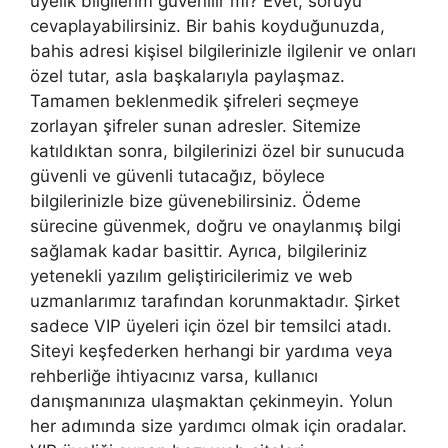
üyelik bilgilerim güvenilir mi? Evet, soruyu
cevaplayabilirsiniz. Bir bahis koyduğunuzda,
bahis adresi kişisel bilgilerinizle ilgilenir ve onları
özel tutar, asla başkalarıyla paylaşmaz.
Tamamen beklenmedik şifreleri seçmeye
zorlayan şifreler sunan adresler. Sitemize
katıldıktan sonra, bilgilerinizi özel bir sunucuda
güvenli ve güvenli tutacağız, böylece
bilgilerinizle bize güvenebilirsiniz. Ödeme
sürecine güvenmek, doğru ve onaylanmış bilgi
sağlamak kadar basittir. Ayrıca, bilgileriniz
yetenekli yazılım geliştiricilerimiz ve web
uzmanlarımız tarafından korunmaktadır. Şirket
sadece VIP üyeleri için özel bir temsilci atadı.
Siteyi keşfederken herhangi bir yardıma veya
rehberliğe ihtiyacınız varsa, kullanıcı
danışmanınıza ulaşmaktan çekinmeyin. Yolun
her adımında size yardımcı olmak için oradalar.