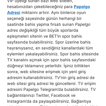
VIP üyeliği sunan bazı web siteleri,
hesabınızdan çekebileceğiniz para
Papelgo
Adresi
miktarını artırır. Aynı binlerce oyun
seçeneği sayesinde günün herhangi bir
saatinde bahis yapma fırsatı sunan
Papelgo
adres değişikliği
tüm büyük sporlarda
eşleşmeleri sitenin ve BET’in spor bahis
sayfasında bulabilirsiniz. Spor üzerine bahis
hayranıysanız, en sevdiğiniz kanallardaki tüm
eylemleri yakalayabilirsiniz. Spor bahis sitesinde
TV kanalını açmak için spor bahis sayfasındaki
düğmeyi tıklamanız yeterlidir. İşiniz bittikten
sonra, web sitesine erişmek için yeni giriş
adresini kullanabilirsiniz. TV’nin giriş adresi de
web sitesi giriş adresi ile güncellenir. TV erişim
adresini Papelgo Telegram’da bulabilirsiniz. TV
bağlantılarınızı Twitter, Facebook ve
Instagram’da da paylaşabilirsiniz. Bağlantıya