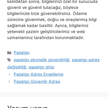
katıldıktan sonra, bilgilerinizi özel bir sunucuda
güvenli ve güvenli tutacağız, böylece
bilgilerinizle bize güvenebilirsiniz. Ödeme
sürecine güvenmek, doğru ve onaylanmış bilgi
sağlamak kadar basittir. Ayrıca, bilgileriniz
yetenekli yazılım geliştiricilerimiz ve web
uzmanlarımız tarafından korunmaktadır.
Kategoriler
Papelgo
Etiketler
papelgo abonelik güvenilirliği
,
papelgo adres
değişikliği
,
papelgo girisi
Papelgo Adres Engelleme
Papelgo Güvenilir Adres