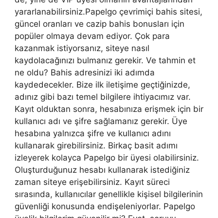
yararlanabilirsiniz.Papelgo çevrimiçi bahis sitesi,
güncel oranları ve cazip bahis bonusları için
popüler olmaya devam ediyor. Çok para
kazanmak istiyorsanız, siteye nasıl
kaydolacağınızı bulmanız gerekir. Ve tahmin et
ne oldu? Bahis adresinizi iki adımda
kaydedecekler. Bize ilk iletişime geçtiğinizde,
adınız gibi bazı temel bilgilere ihtiyacımız var.
Kayıt olduktan sonra, hesabınıza erişmek için bir
kullanıcı adı ve şifre sağlamanız gerekir. Üye
hesabına yalnızca şifre ve kullanıcı adını
kullanarak girebilirsiniz. Birkaç basit adımı
izleyerek kolayca Papelgo bir üyesi olabilirsiniz.
Oluşturduğunuz hesabı kullanarak istediğiniz
zaman siteye erişebilirsiniz. Kayıt süreci
sırasında, kullanıcılar genellikle kişisel bilgilerinin
güvenliği konusunda endişeleniyorlar. Papelgo