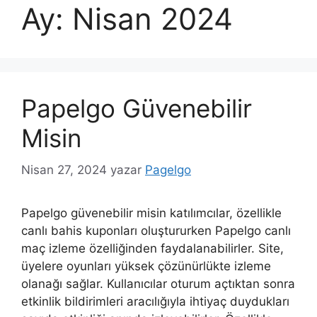
Ay:
Nisan 2024
Papelgo Güvenebilir
Misin
Nisan 27, 2024
yazar
Pagelgo
Papelgo güvenebilir misin katılımcılar, özellikle
canlı bahis kuponları oluştururken Papelgo canlı
maç izleme özelliğinden faydalanabilirler. Site,
üyelere oyunları yüksek çözünürlükte izleme
olanağı sağlar. Kullanıcılar oturum açtıktan sonra
etkinlik bildirimleri aracılığıyla ihtiyaç duydukları