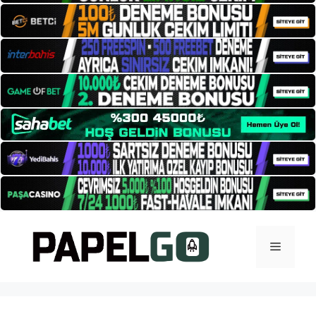
İçeriğe
atla
Menü