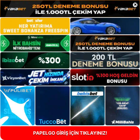
×
PAPELGO GİRİŞ İÇİN TIKLAYINIZ!