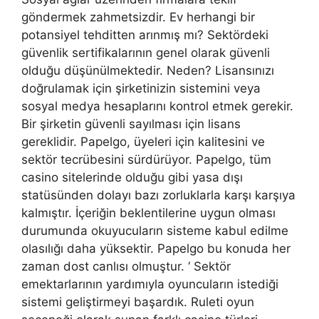
göndermek zahmetsizdir. Ev herhangi bir
potansiyel tehditten arınmış mı? Sektördeki
güvenlik sertifikalarının genel olarak güvenli
olduğu düşünülmektedir. Neden? Lisansınızı
doğrulamak için şirketinizin sistemini veya
sosyal medya hesaplarını kontrol etmek gerekir.
Bir şirketin güvenli sayılması için lisans
gereklidir. Papelgo, üyeleri için kalitesini ve
sektör tecrübesini sürdürüyor. Papelgo, tüm
casino sitelerinde olduğu gibi yasa dışı
statüsünden dolayı bazı zorluklarla karşı karşıya
kalmıştır. İçeriğin beklentilerine uygun olması
durumunda okuyucuların sisteme kabul edilme
olasılığı daha yüksektir. Papelgo bu konuda her
zaman dost canlısı olmuştur. ‘ Sektör
emektarlarının yardımıyla oyuncuların istediği
sistemi geliştirmeyi başardık. Ruleti oyun