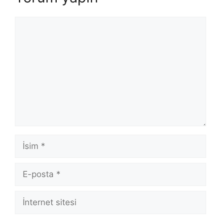
Yorum
İsim
E-
posta
İnternet
sitesi