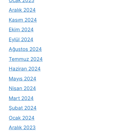
Ocak 2025
Aralık 2024
Kasım 2024
Ekim 2024
Eylül 2024
Ağustos 2024
Temmuz 2024
Haziran 2024
Mayıs 2024
Nisan 2024
Mart 2024
Şubat 2024
Ocak 2024
Aralık 2023