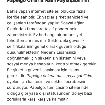
Papelgo Onlarla Nasıl Paylaşabilirim
Bahis yapan internet siteleri oldukça fazla
içeriğe sahiptir. Ek yazılar şirket sahipleri ve
çalışanları tarafından yapılır. Sosyal ağlar
üzerinden firmalara teklif göndermek
zahmetsizdir. Ev herhangi bir potansiyel
tehditten arınmış mı? Sektördeki güvenlik
sertifikalarının genel olarak güvenli olduğu
düşünülmektedir. Neden? Lisansınızı
doğrulamak için şirketinizin sistemini veya
sosyal medya hesaplarını kontrol etmek gerekir.
Bir şirketin güvenli sayılması için lisans
gereklidir.
Papelgo onlarla nasıl paylaşabilirim
,
üyeleri için kalitesini ve sektör tecrübesini
sürdürüyor. Papelgo, tüm casino sitelerinde
olduğu gibi yasa dışı statüsünden dolayı bazı
zorluklarla karşı karşıya kalmıştır.