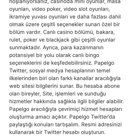
hoşlanıyorsanız, casinoda mini oyunlar, masa
oyunları, video poker, video slot oyunları,
ikramiye yuvası oyunları ve daha fazlası dahil
olmak üzere çeşitli seçenekler sunan özel bir
bölüm vardır. Canlı casino bölümü, bakara,
rulet, poker ve blackjack gibi çeşitli oyunlar
sunmaktadır. Ayrıca, para kazanmanın
potansiyel bir yolu olarak canlı bingo
seçeneklerini de keşfedebilirsiniz. Papelgo
Twitter, sosyal medya hesaplarının temel
ilkelerinden biri olan farklı kanallar aracılığıyla
web sitesi bilgilerini sunar. Bu hesaba abone
olan bireyler, Site, işlemleri ve sunduğu
hizmetler hakkında sağlıkla ilgili bilgiler alabilir.
Papelgo aracılığıyla çevrimiçi hizmet hesapları
oluşturma amacı açıktır. Papelgo Twitter’da
paylaştığı konuları tartışalım. Resmi adresinizi
kullanarak bir Twitter hesabı oluşturun.