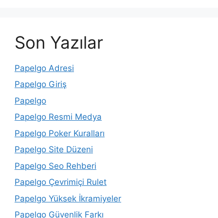
Son Yazılar
Papelgo Adresi
Papelgo Giriş
Papelgo
Papelgo Resmi Medya
Papelgo Poker Kuralları
Papelgo Site Düzeni
Papelgo Seo Rehberi
Papelgo Çevrimiçi Rulet
Papelgo Yüksek İkramiyeler
Papelgo Güvenlik Farkı