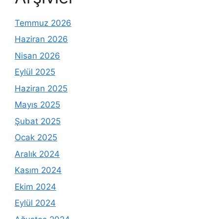
Temmuz 2026
Haziran 2026
Nisan 2026
Eylül 2025
Haziran 2025
Mayıs 2025
Şubat 2025
Ocak 2025
Aralık 2024
Kasım 2024
Ekim 2024
Eylül 2024