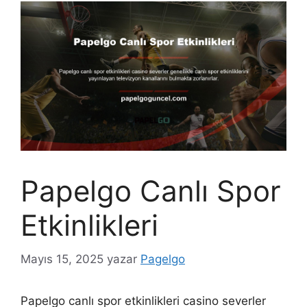
Papelgo Canlı Spor
Etkinlikleri
Mayıs 15, 2025
yazar
Pagelgo
Papelgo canlı spor etkinlikleri casino severler