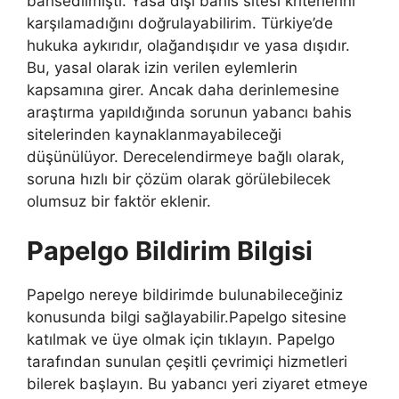
bahsedilmişti. Yasa dışı bahis sitesi kriterlerini
karşılamadığını doğrulayabilirim. Türkiye’de
hukuka aykırıdır, olağandışıdır ve yasa dışıdır.
Bu, yasal olarak izin verilen eylemlerin
kapsamına girer. Ancak daha derinlemesine
araştırma yapıldığında sorunun yabancı bahis
sitelerinden kaynaklanmayabileceği
düşünülüyor. Derecelendirmeye bağlı olarak,
soruna hızlı bir çözüm olarak görülebilecek
olumsuz bir faktör eklenir.
Papelgo Bildirim Bilgisi
Papelgo nereye bildirimde bulunabileceğiniz
konusunda bilgi sağlayabilir.Papelgo sitesine
katılmak ve üye olmak için tıklayın. Papelgo
tarafından sunulan çeşitli çevrimiçi hizmetleri
bilerek başlayın. Bu yabancı yeri ziyaret etmeye