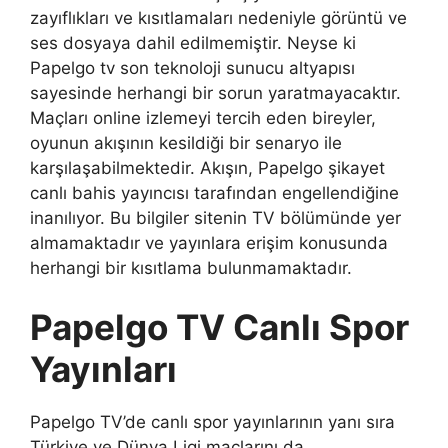
zayıflıkları ve kısıtlamaları nedeniyle görüntü ve
ses dosyaya dahil edilmemiştir. Neyse ki
Papelgo tv son teknoloji sunucu altyapısı
sayesinde herhangi bir sorun yaratmayacaktır.
Maçları online izlemeyi tercih eden bireyler,
oyunun akışının kesildiği bir senaryo ile
karşılaşabilmektedir. Akışın, Papelgo şikayet
canlı bahis yayıncısı tarafından engellendiğine
inanılıyor. Bu bilgiler sitenin TV bölümünde yer
almamaktadır ve yayınlara erişim konusunda
herhangi bir kısıtlama bulunmamaktadır.
Papelgo TV Canlı Spor
Yayınları
Papelgo TV’de canlı spor yayınlarının yanı sıra
Türkiye ve Dünya Ligi maçlarını da