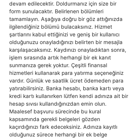
devam edilecektir. Doldurmanız için size bir
form sunulacaktır. Belirlenen bölümleri
tamamlayın. Aşağıya doğru bir göz attığınızda
ilgilendiğiniz bölümü bulacaksınız. Hizmet
şartlarını kabul ettiğinizi ve geniş bir kullanıcı
olduğunuzu onayladığınızı belirten bir mesajla
karşılaşacaksınız. Kaydınızı onayladıktan sonra,
işlem sırasında artık herhangi bir ek kanıt
sunmanıza gerek yoktur. Çeşitli finansal
hizmetleri kullanarak para yatırma seçeneğiniz
vardır. Günlük ve saatlik ücret ödemeden para
yatırabilirsiniz. Banka hesabı, banka kartı veya
kredi kartı kullanırken lütfen kendi adınıza ait bir
hesap sıvısı kullandığınızdan emin olun.
Maalesef başvuru sürecinde bu kural
kapsamında gerekli belgeleri gözden
kaçırdığınızı fark edeceksiniz. Adınıza kayıtlı
olduğunuz sürece herhangi bir ek belge