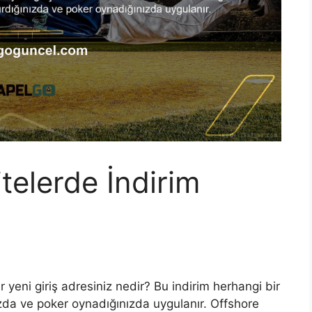
telerde İndirim
 yeni giriş adresiniz nedir? Bu indirim herhangi bir
ızda ve poker oynadığınızda uygulanır. Offshore