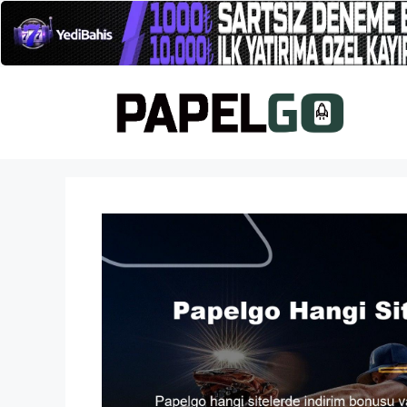
İçeriğe
atla