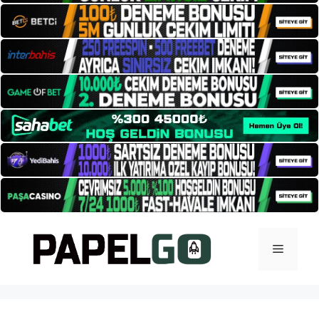
İçeriğe
atla
Menü