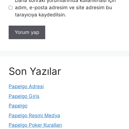
Daha sonraki yorumlarımda kullanılması için
adım, e-posta adresim ve site adresim bu
tarayıcıya kaydedilsin.
Son Yazılar
Papelgo Adresi
Papelgo Giriş
Papelgo
Papelgo Resmi Medya
Papelgo Poker Kuralları