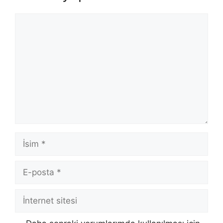
Yorum
İsim
E-
posta
İnternet
sitesi