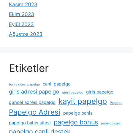
Kasım 2023
Ekim 2023
Eylül 2023
Ağustos 2023
Etiketler
canli papelgo
bahis sitesi papelgo
giris adresi papelgo
giris papelgo
girisi papelgo
kayit papelgo
güncel adresi papelgo
Papelgo
Papelgo Adresi
papelgo bahis
papelgo bonus
papelgo bahis sitesi
papelgo canli
papelgo canli destek