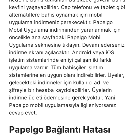
keyfini yaşayabilirler. Cep telefonu ve tablet gibi
alternatiflere bahis oynamak için mobil
uygulama indirmeniz gerekecektir. Papelgo
Mobil Uygulama indiriminden yararlanmak için
öncelikle ana sayfadaki Papelgo Mobil
Uygulama sekmesine tıklayın. Devam ederseniz
indirme ekranı açılacaktır. Android veya iOS
işletim sistemlerinde en iyi çalışan iki farklı
uygulama vardır. Tüm bahisçiler işletim
sistemlerine en uygun olanı indirebilirler. Üyeler,
gelecekteki indirmeler için kullanıcı adı ve
şifreyle bir hesaba kaydolabilirler. Üyelerin
indirme ücreti ödemesine gerek yoktur. Yani
Papelgo mobil uygulamasıyla ilgileniyorsanız
cevap evet.
Papelgo Bağlantı Hatası