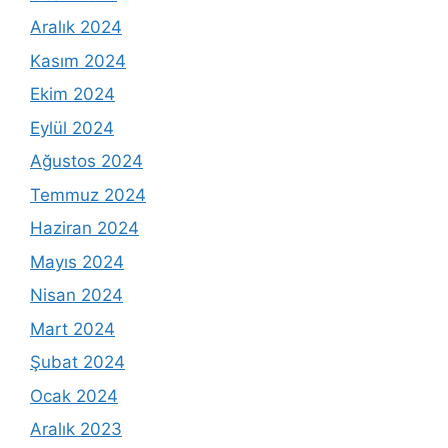
Aralık 2024
Kasım 2024
Ekim 2024
Eylül 2024
Ağustos 2024
Temmuz 2024
Haziran 2024
Mayıs 2024
Nisan 2024
Mart 2024
Şubat 2024
Ocak 2024
Aralık 2023