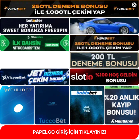
×
PAPELGO GİRİŞ İÇİN TIKLAYINIZ!