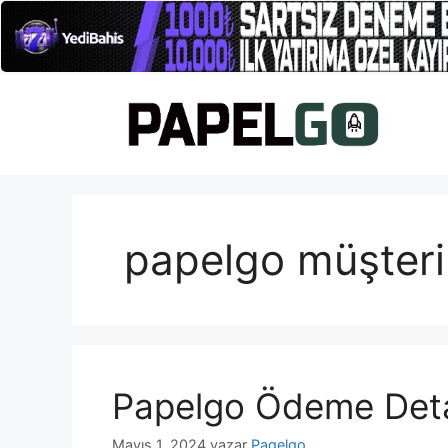
İçeriğe
atla
papelgo müşteril
Papelgo Ödeme Deta
Mayıs 1, 2024
yazar
Pagelgo