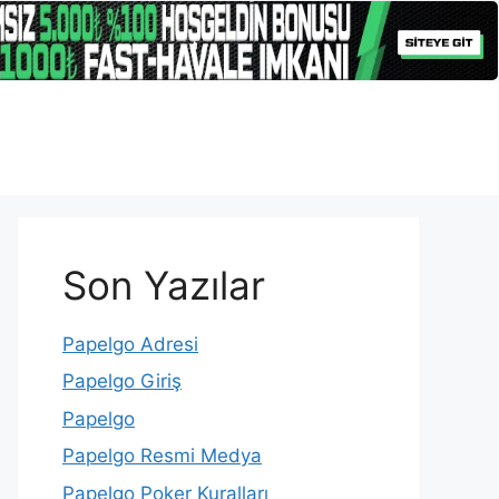
Son Yazılar
Papelgo Adresi
Papelgo Giriş
Papelgo
Papelgo Resmi Medya
Papelgo Poker Kuralları