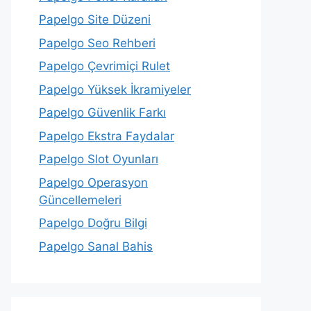
Papelgo Site Düzeni
Papelgo Seo Rehberi
Papelgo Çevrimiçi Rulet
Papelgo Yüksek İkramiyeler
Papelgo Güvenlik Farkı
Papelgo Ekstra Faydalar
Papelgo Slot Oyunları
Papelgo Operasyon
Güncellemeleri
Papelgo Doğru Bilgi
Papelgo Sanal Bahis