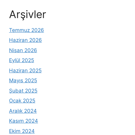
Arşivler
Temmuz 2026
Haziran 2026
Nisan 2026
Eylül 2025
Haziran 2025
Mayıs 2025
Şubat 2025
Ocak 2025
Aralık 2024
Kasım 2024
Ekim 2024