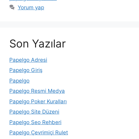
Yorum yap
Son Yazılar
Papelgo Adresi
Papelgo Giriş
Papelgo
Papelgo Resmi Medya
Papelgo Poker Kuralları
Papelgo Site Düzeni
Papelgo Seo Rehberi
Papelgo Çevrimiçi Rulet