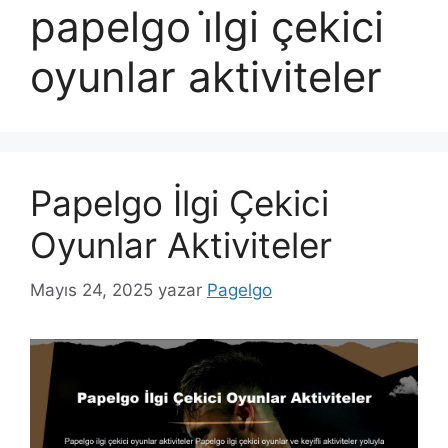
papelgo i̇lgi çekici
oyunlar aktiviteler
Papelgo İlgi Çekici
Oyunlar Aktiviteler
Mayıs 24, 2025
yazar
Pagelgo