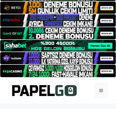
İçeriğe
atla
Menü