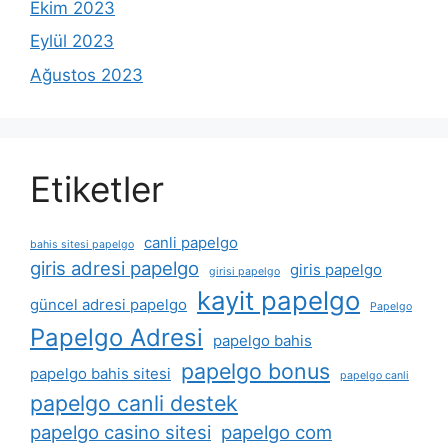
Ekim 2023
Eylül 2023
Ağustos 2023
Etiketler
canli papelgo
bahis sitesi papelgo
giris adresi papelgo
giris papelgo
girisi papelgo
kayit papelgo
güncel adresi papelgo
Papelgo
Papelgo Adresi
papelgo bahis
papelgo bonus
papelgo bahis sitesi
papelgo canli
papelgo canli destek
papelgo casino sitesi
papelgo com