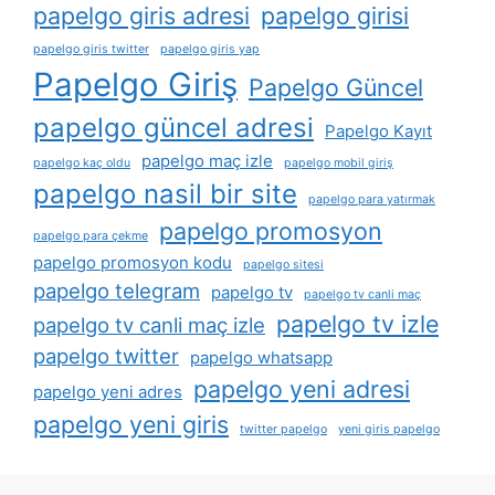
papelgo giris adresi
papelgo girisi
papelgo giris twitter
papelgo giris yap
Papelgo Giriş
Papelgo Güncel
papelgo güncel adresi
Papelgo Kayıt
papelgo maç izle
papelgo kaç oldu
papelgo mobil giriş
papelgo nasil bir site
papelgo para yatırmak
papelgo promosyon
papelgo para çekme
papelgo promosyon kodu
papelgo sitesi
papelgo telegram
papelgo tv
papelgo tv canli maç
papelgo tv izle
papelgo tv canli maç izle
papelgo twitter
papelgo whatsapp
papelgo yeni adresi
papelgo yeni adres
papelgo yeni giris
twitter papelgo
yeni giris papelgo