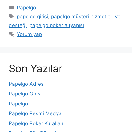
Kategoriler
Papelgo
Etiketler
papelgo girisi
,
papelgo müşteri hizmetleri ve
desteği
,
papelgo poker altyapısı
Yorum yap
Son Yazılar
Papelgo Adresi
Papelgo Giriş
Papelgo
Papelgo Resmi Medya
Papelgo Poker Kuralları