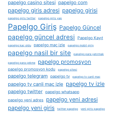
papelgo casino sitesi
papelgo com
papelgo giris adresi
papelgo girisi
papelgo giris twitter
papelgo giris yap
Papelgo Giriş
Papelgo Güncel
papelgo güncel adresi
Papelgo Kayıt
papelgo maç izle
papelgo kaç oldu
papelgo mobil giriş
papelgo nasil bir site
papelgo para yatırmak
papelgo promosyon
papelgo para çekme
papelgo promosyon kodu
papelgo sitesi
papelgo telegram
papelgo tv
papelgo tv canli maç
papelgo tv izle
papelgo tv canli maç izle
papelgo twitter
papelgo whatsapp
papelgo yeni adresi
papelgo yeni adres
papelgo yeni giris
twitter papelgo
yeni giris papelgo