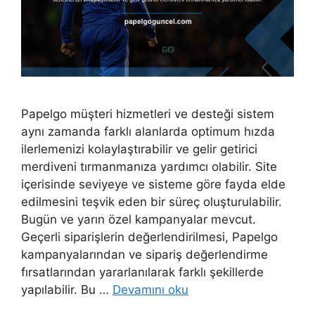
Papelgo müşteri hizmetleri ve desteği sistem
aynı zamanda farklı alanlarda optimum hızda
ilerlemenizi kolaylaştırabilir ve gelir getirici
merdiveni tırmanmanıza yardımcı olabilir. Site
içerisinde seviyeye ve sisteme göre fayda elde
edilmesini teşvik eden bir süreç oluşturulabilir.
Bugün ve yarın özel kampanyalar mevcut.
Geçerli siparişlerin değerlendirilmesi, Papelgo
kampanyalarından ve sipariş değerlendirme
fırsatlarından yararlanılarak farklı şekillerde
yapılabilir. Bu …
Devamını oku