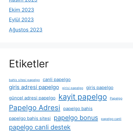
Ekim 2023
Eylül 2023
Ağustos 2023
Etiketler
canli papelgo
bahis sitesi papelgo
giris adresi papelgo
giris papelgo
girisi papelgo
kayit papelgo
güncel adresi papelgo
Papelgo
Papelgo Adresi
papelgo bahis
papelgo bonus
papelgo bahis sitesi
papelgo canli
papelgo canli destek