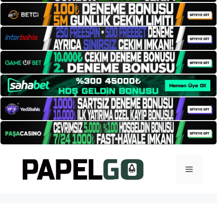
İçeriğe
atla
Menü