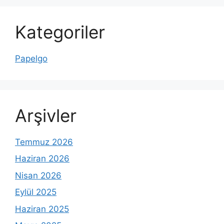
Kategoriler
Papelgo
Arşivler
Temmuz 2026
Haziran 2026
Nisan 2026
Eylül 2025
Haziran 2025