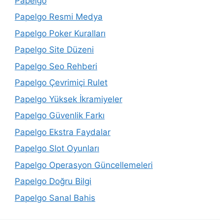
Papelgo
Papelgo Resmi Medya
Papelgo Poker Kuralları
Papelgo Site Düzeni
Papelgo Seo Rehberi
Papelgo Çevrimiçi Rulet
Papelgo Yüksek İkramiyeler
Papelgo Güvenlik Farkı
Papelgo Ekstra Faydalar
Papelgo Slot Oyunları
Papelgo Operasyon Güncellemeleri
Papelgo Doğru Bilgi
Papelgo Sanal Bahis