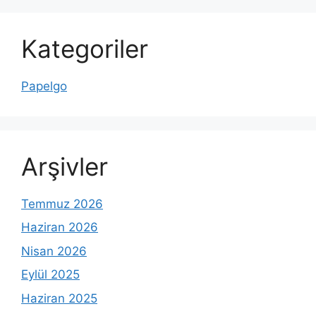
Kategoriler
Papelgo
Arşivler
Temmuz 2026
Haziran 2026
Nisan 2026
Eylül 2025
Haziran 2025