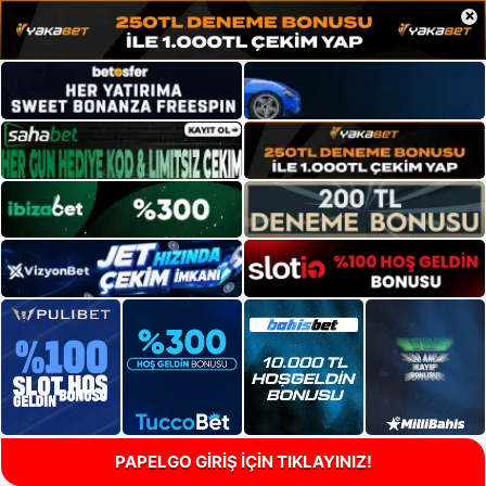
×
PAPELGO GİRİŞ İÇİN TIKLAYINIZ!