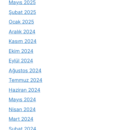
Mayıs 2025
Şubat 2025
Ocak 2025
Aralık 2024
Kasım 2024
Ekim 2024
Eylül 2024
Ağustos 2024
Temmuz 2024
Haziran 2024
Mayıs 2024
Nisan 2024
Mart 2024
Şubat 2024