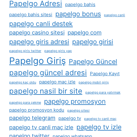
Papelgo Adresi
papelgo bahis
papelgo bonus
papelgo bahis sitesi
papelgo canli
papelgo canli destek
papelgo casino sitesi
papelgo com
papelgo giris adresi
papelgo girisi
papelgo giris twitter
papelgo giris yap
Papelgo Giriş
Papelgo Güncel
papelgo güncel adresi
Papelgo Kayıt
papelgo maç izle
papelgo kaç oldu
papelgo mobil giriş
papelgo nasil bir site
papelgo para yatırmak
papelgo promosyon
papelgo para çekme
papelgo promosyon kodu
papelgo sitesi
papelgo telegram
papelgo tv
papelgo tv canli maç
papelgo tv izle
papelgo tv canli maç izle
papelgo twitter
papelgo whatsapp