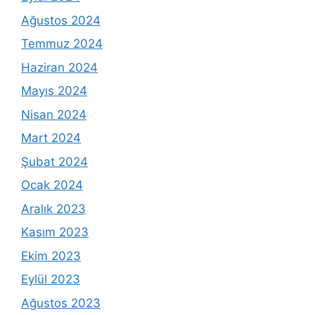
Ağustos 2024
Temmuz 2024
Haziran 2024
Mayıs 2024
Nisan 2024
Mart 2024
Şubat 2024
Ocak 2024
Aralık 2023
Kasım 2023
Ekim 2023
Eylül 2023
Ağustos 2023