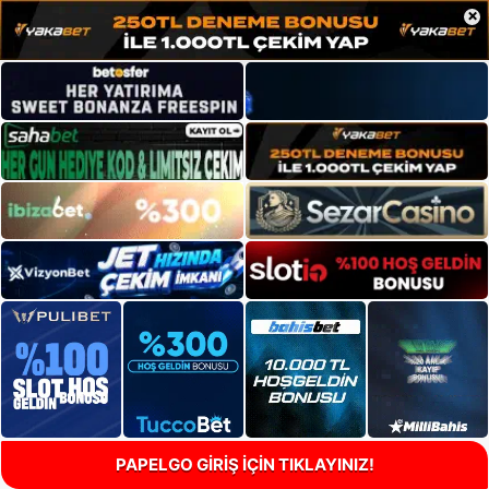
×
PAPELGO GİRİŞ İÇİN TIKLAYINIZ!