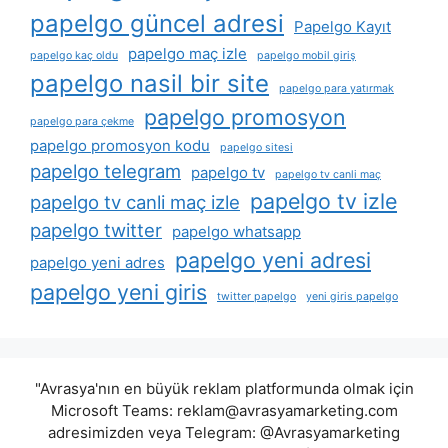
papelgo güncel adresi
Papelgo Kayıt
papelgo maç izle
papelgo kaç oldu
papelgo mobil giriş
papelgo nasil bir site
papelgo para yatırmak
papelgo promosyon
papelgo para çekme
papelgo promosyon kodu
papelgo sitesi
papelgo telegram
papelgo tv
papelgo tv canli maç
papelgo tv izle
papelgo tv canli maç izle
papelgo twitter
papelgo whatsapp
papelgo yeni adresi
papelgo yeni adres
papelgo yeni giris
twitter papelgo
yeni giris papelgo
"Avrasya'nın en büyük reklam platformunda olmak için
Microsoft Teams:
reklam@avrasyamarketing.com
adresimizden veya Telegram: @Avrasyamarketing