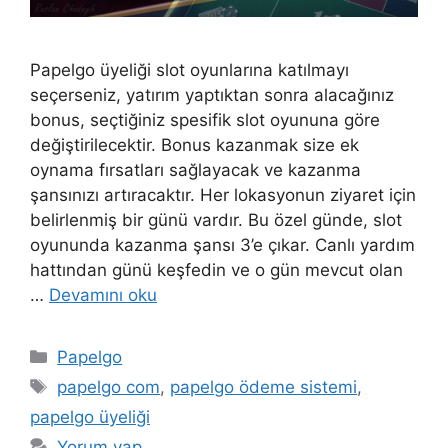
Papelgo üyeliği slot oyunlarına katılmayı
seçerseniz, yatırım yaptıktan sonra alacağınız
bonus, seçtiğiniz spesifik slot oyununa göre
değiştirilecektir. Bonus kazanmak size ek
oynama fırsatları sağlayacak ve kazanma
şansınızı artıracaktır. Her lokasyonun ziyaret için
belirlenmiş bir günü vardır. Bu özel günde, slot
oyununda kazanma şansı 3’e çıkar. Canlı yardım
hattından günü keşfedin ve o gün mevcut olan
…
Devamını oku
Kategoriler
Papelgo
Etiketler
papelgo com
,
papelgo ödeme sistemi
,
papelgo üyeliği
Yorum yap