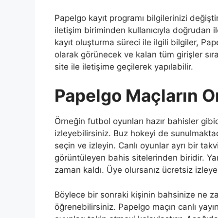
Papelgo kayıt programı bilgilerinizi değiş
iletişim biriminden kullanıcıyla doğrudan i
kayıt oluşturma süreci ile ilgili bilgiler, 
olarak görünecek ve kalan tüm girişler sır
site ile iletişime geçilerek yapılabilir.
Papelgo Maçların Or
Örneğin futbol oyunları hazır bahisler gibi
izleyebilirsiniz. Buz hokeyi de sunulmakta
seçin ve izleyin. Canlı oyunlar ayrı bir tak
görüntüleyen bahis sitelerinden biridir. Y
zaman kaldı. Üye olursanız ücretsiz izleyeb
Böylece bir sonraki kişinin bahsinize ne z
öğrenebilirsiniz. Papelgo maçın canlı yayın