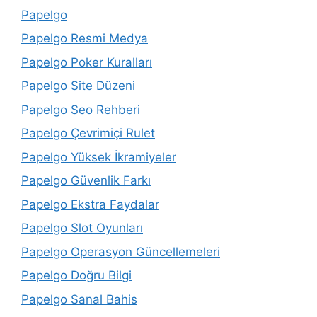
Papelgo
Papelgo Resmi Medya
Papelgo Poker Kuralları
Papelgo Site Düzeni
Papelgo Seo Rehberi
Papelgo Çevrimiçi Rulet
Papelgo Yüksek İkramiyeler
Papelgo Güvenlik Farkı
Papelgo Ekstra Faydalar
Papelgo Slot Oyunları
Papelgo Operasyon Güncellemeleri
Papelgo Doğru Bilgi
Papelgo Sanal Bahis