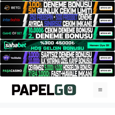
İçeriğe
atla
Menü